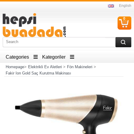
English
0
C
I
Categories
Kategoriler
Homepage
>
Elektrikli Ev Aletleri
>
Fön Makineleri
>
Fakir Ion Gold Saç Kurutma Makinası