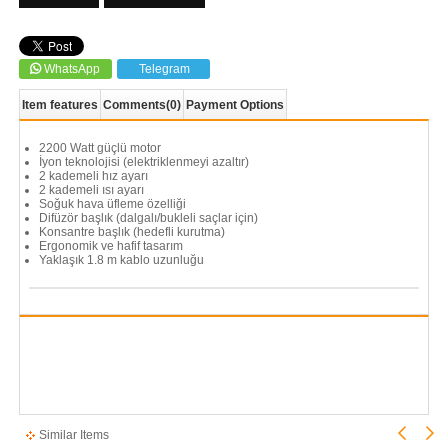
WhatsApp
Telegram
Item features
Comments
(0)
Payment Options
2200 Watt güçlü motor
İyon teknolojisi (elektriklenmeyi azaltır)
2 kademeli hız ayarı
2 kademeli ısı ayarı
Soğuk hava üfleme özelliği
Difüzör başlık (dalgalı/bukleli saçlar için)
Konsantre başlık (hedefli kurutma)
Ergonomik ve hafif tasarım
Yaklaşık 1.8 m kablo uzunluğu
Similar Items