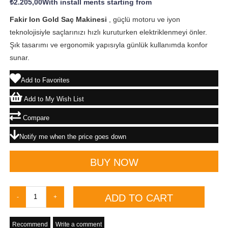
₺2.205,00
With install ments starting from
Fakir Ion Gold Saç Makinesi
, güçlü motoru ve iyon
teknolojisiyle saçlarınızı hızlı kuruturken elektriklenmeyi önler.
Şık tasarımı ve ergonomik yapısıyla günlük kullanımda konfor
sunar.
Add to Favorites
Add to My Wish List
Compare
Notify me when the price goes down
Recommend
Write a comment