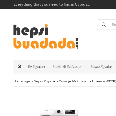
Everything that you need to find in Cyprus...
Ev Eşyaları
Elektrikli Ev Aletleri
Beyaz Eşyalar
Homepage
>
Beyaz Eşyalar
>
Çamaşır Makineleri
>
Hisense WFQP7