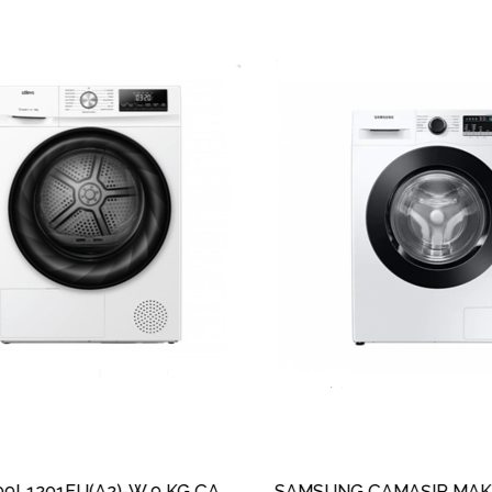
DRMY9009L1201EU(A2)-W 9 KG ÇAMAŞIR KURUTMA MAKİNESİ