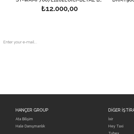
₺12.000,00
HANÇER GROUP
DİĞER İŞTİR
Ata Bilişim
İxir
Hale Danışmanlık
Hey Taxi
Tubex