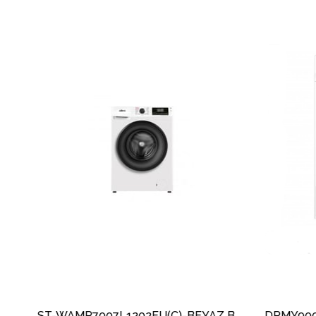
ST-WAMY1010L1401EU(A)-BEYAZ 10 KG 1400 DEVIR ÇAMAŞIR MAKİNESİ
ST-WAMP7007L1202EU(C)-BEYAZ BLDC 7 KG 1200 DEVIR ÇAMAŞIR MAKİNESİ