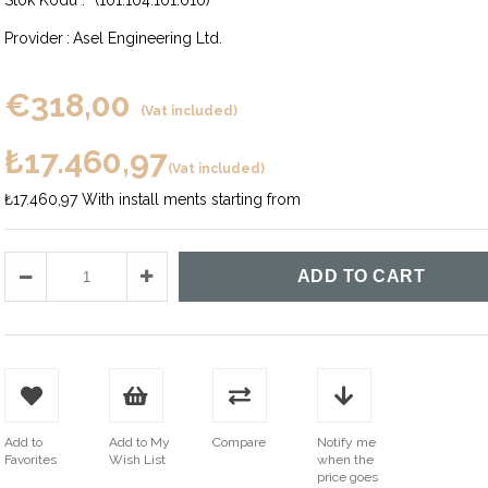
(101.104.101.010)
Provider
:
Asel Engineering Ltd.
€318,00
(Vat included)
₺17.460,97
(Vat included)
₺17.460,97
With install ments starting from
Add to
Add to My
Compare
Notify me
Favorites
Wish List
when the
price goes