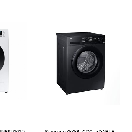
SAMSUNG ÇAMAŞIR MAKİNESİ WW71T301MWW/LE 1200RPM 7KG
Samsung WW80CGC04DABLE