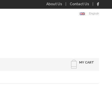
About Us
Contact Us
English
MY CART