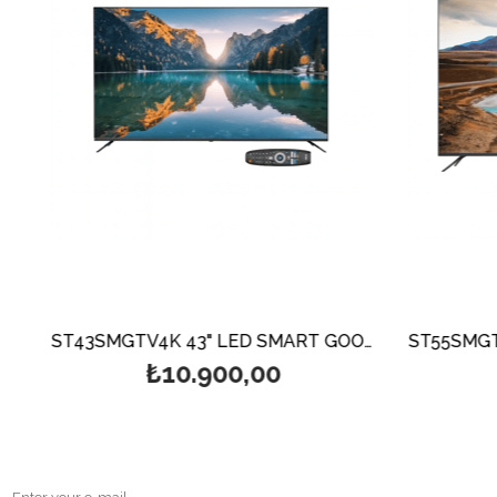
ST32SMGTV2K 32" LED SMART GOOGLE TV HD 1366-768
ST43SMGTV4K 43" LED SMART GOOGLE UHD TV 4K
₺10.900,00