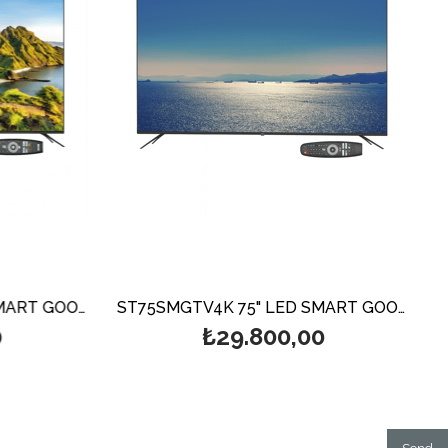
ST65SMGTV4K 65" LED SMART GOOGLE UHD TV 4K
ST75SMGTV4K 75" LED SMART GOOGLE UHD TV 4K
₺29.800,00