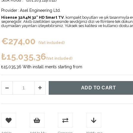
(101.103.119.012)
Provider
:
Asel Engineering Ltd.
Hisense 32A4N 32” HD Smart TV
, kompakt boyutları ve şık tasarımıyla
seçeneğidir. Akıllı özellikleri sayesinde sevdiğiniz dizi ve filmlere tek dokunu
duymadan yayınları izleyebilirsiniz. Yüksek ses kalitesi ve kullanıcı dostu 
€274,00
(Vat included)
₺15.035,36
(Vat included)
₺15.035,36
With install ments starting from