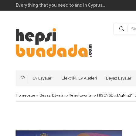
Everything that you need to find in Cyprus...
Ev Eşyaları
Elektrikli Ev Aletleri
Beyaz Eşyalar
Homepage
>
Beyaz Eşyalar
>
Televizyonlar
>
HISENSE 32A4N 32''