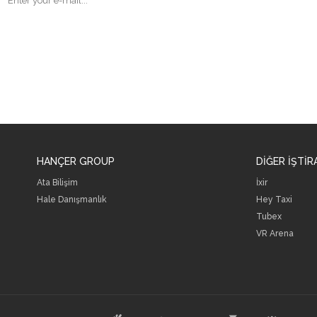
HANÇER GROUP
DİĞER İŞTİR
Ata Bilişim
İxir
Hale Danışmanlık
Hey Taxi
Tubex
VR Arena