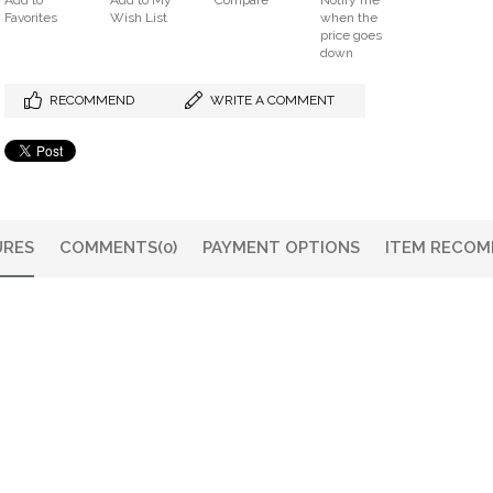
Add to
Add to My
Compare
Notify me
Favorites
Wish List
when the
price goes
down
RECOMMEND
WRITE A COMMENT
URES
COMMENTS
(0)
PAYMENT OPTIONS
ITEM RECOM