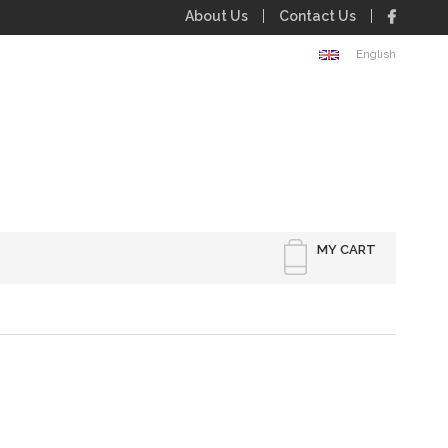
About Us
Contact Us
English
MY CART