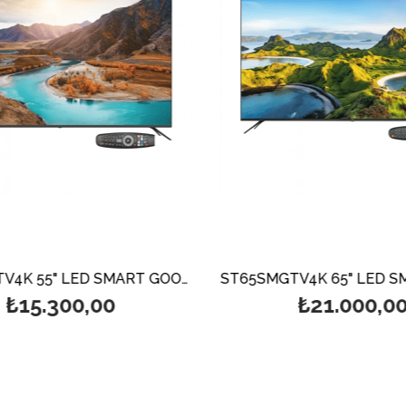
ST55SMGTV4K 55" LED SMART GOOGLE UHD TV 4K
₺15.300,00
₺21.000,00