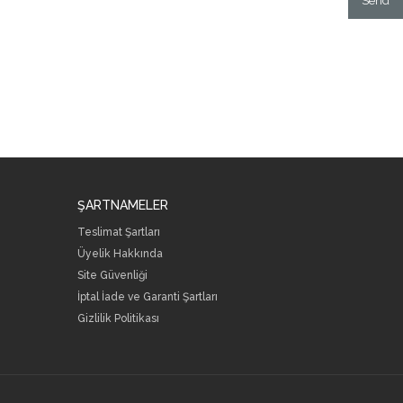
Send
ŞARTNAMELER
Teslimat Şartları
Üyelik Hakkında
Site Güvenliği
İptal İade ve Garanti Şartları
Gizlilik Politikası