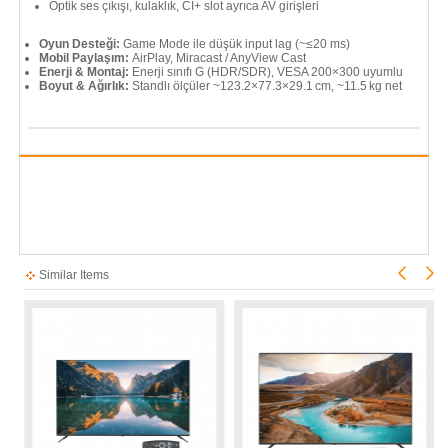
Optik ses çıkışı, kulaklık, CI+ slot ayrıca AV girişleri
Oyun Desteği:
Game Mode ile düşük input lag (~≤20 ms)
Mobil Paylaşım:
AirPlay, Miracast / AnyView Cast
Enerji & Montaj:
Enerji sınıfı G (HDR/SDR), VESA 200×300 uyumlu
Boyut & Ağırlık:
Standlı ölçüler ~123.2×77.3×29.1 cm, ~11.5 kg net
Similar Items