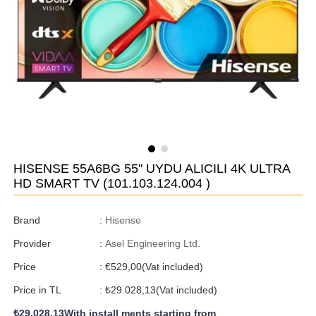
HISENSE 55A6BG 55'' UYDU ALICILI 4K ULTRA
HD SMART TV
(101.103.124.004 )
Brand
:
Hisense
Provider
:
Asel Engineering Ltd.
Price
:
€529,00
(Vat included)
Price in TL
:
₺29.028,13
(Vat included)
₺29.028,13
With install ments starting from