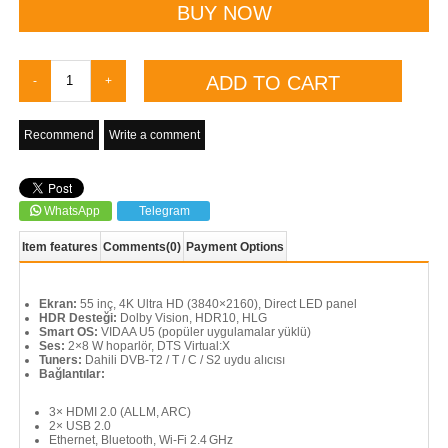
Recommend
Write a comment
WhatsApp
Telegram
Item features
Comments
(0)
Payment Options
Ekran:
55 inç, 4K Ultra HD (3840×2160), Direct LED panel
HDR Desteği:
Dolby Vision, HDR10, HLG
Smart OS:
VIDAA U5 (popüler uygulamalar yüklü)
Ses:
2×8 W hoparlör, DTS Virtual:X
Tuners:
Dahili DVB‑T2 / T / C / S2 uydu alıcısı
Bağlantılar:
3× HDMI 2.0 (ALLM, ARC)
2× USB 2.0
Ethernet, Bluetooth, Wi‑Fi 2.4 GHz