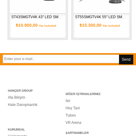
ST43SMGTV4K 43" LED SMART GOOGLE UHD TV 4K
ST55SMGTV4K 55" LED SMART GOOGLE UHD TV 4K
₺10.900,00
₺15.300,00
Vat included
Vat included
Send
HANÇER GROUP
DİĞER İŞTİRAKLERİMİZ
Ata Bilişim
İxir
Hale Danışmanlık
Hey Taxi
Tubex
VR Arena
KURUMSAL
ŞARTNAMELER