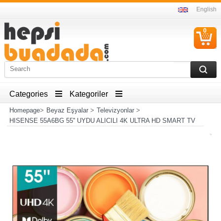
English
0
C
I
Categories
Kategoriler
Homepage
>
Beyaz Eşyalar
>
Televizyonlar
>
HISENSE 55A6BG 55'' UYDU ALICILI 4K ULTRA HD SMART TV