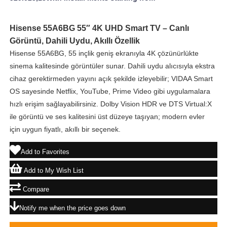
Hisense 55A6BG 55″ 4K UHD Smart TV – Canlı
Görüntü, Dahili Uydu, Akıllı Özellik
Hisense 55A6BG, 55 inçlik geniş ekranıyla 4K çözünürlükte
sinema kalitesinde görüntüler sunar. Dahili uydu alıcısıyla ekstra
cihaz gerektirmeden yayını açık şekilde izleyebilir; VIDAA Smart
OS sayesinde Netflix, YouTube, Prime Video gibi uygulamalara
hızlı erişim sağlayabilirsiniz. Dolby Vision HDR ve DTS Virtual:X
ile görüntü ve ses kalitesini üst düzeye taşıyan; modern evler
için uygun fiyatlı, akıllı bir seçenek.
Add to Favorites
Add to My Wish List
Compare
Notify me when the price goes down