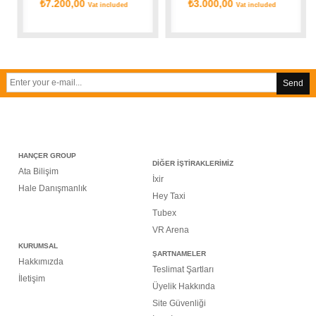
₺7.200,00
₺3.000,00
Vat included
Vat included
Send
HANÇER GROUP
DİĞER İŞTİRAKLERİMİZ
Ata Bilişim
İxir
Hale Danışmanlık
Hey Taxi
Tubex
VR Arena
KURUMSAL
ŞARTNAMELER
Hakkımızda
Teslimat Şartları
İletişim
Üyelik Hakkında
Site Güvenliği