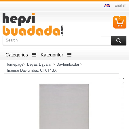
English
0
C
I
Categories
Kategoriler
Homepage
>
Beyaz Eşyalar
>
Davlumbazlar
>
Hisense Davlumbaz CH6T4BX