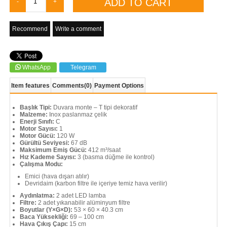
Recommend
Write a comment
WhatsApp
Telegram
Item features
Comments
(0)
Payment Options
Başlık Tipi:
Duvara monte – T tipi dekoratif
Malzeme:
Inox paslanmaz çelik
Enerji Sınıfı:
C
Motor Sayısı:
1
Motor Gücü:
120 W
Gürültü Seviyesi:
67 dB
Maksimum Emiş Gücü:
412 m³/saat
Hız Kademe Sayısı:
3 (basma düğme ile kontrol)
Çalışma Modu:
Emici (hava dışarı atılır)
Devridaim (karbon filtre ile içeriye temiz hava verilir)
Aydınlatma:
2 adet LED lamba
Filtre:
2 adet yıkanabilir alüminyum filtre
Boyutlar (Y×G×D):
53 × 60 × 40.3 cm
Baca Yüksekliği:
69 – 100 cm
Hava Çıkış Çapı:
15 cm