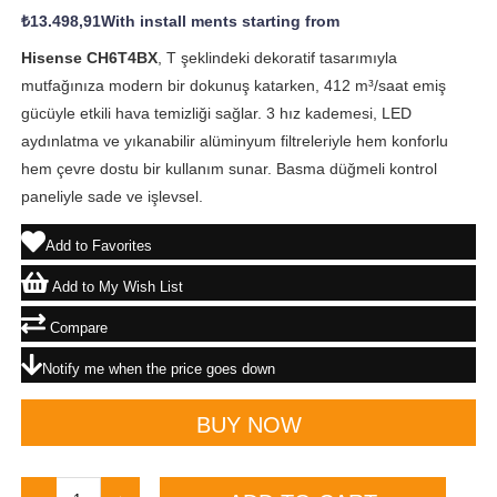
₺13.498,91
With install ments starting from
Hisense CH6T4BX
, T şeklindeki dekoratif tasarımıyla
mutfağınıza modern bir dokunuş katarken, 412 m³/saat emiş
gücüyle etkili hava temizliği sağlar. 3 hız kademesi, LED
aydınlatma ve yıkanabilir alüminyum filtreleriyle hem konforlu
hem çevre dostu bir kullanım sunar. Basma düğmeli kontrol
paneliyle sade ve işlevsel.
Add to Favorites
Add to My Wish List
Compare
Notify me when the price goes down