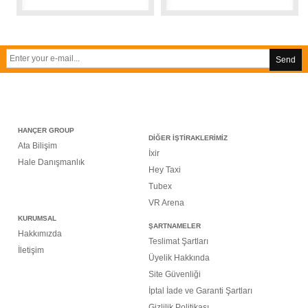
Send
HANÇER GROUP
DİĞER İŞTİRAKLERİMİZ
Ata Bilişim
İxir
Hale Danışmanlık
Hey Taxi
Tubex
VR Arena
KURUMSAL
ŞARTNAMELER
Hakkımızda
Teslimat Şartları
İletişim
Üyelik Hakkında
Site Güvenliği
İptal İade ve Garanti Şartları
Gizlilik Politikası