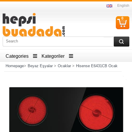
English
0
C
I
Categories
Kategoriler
Homepage
>
Beyaz Eşyalar
>
Ocaklar
>
Hisense E6431CB Ocak