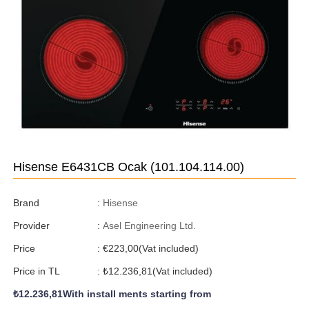
Hisense E6431CB Ocak
(101.104.114.00)
Brand
:
Hisense
Provider
:
Asel Engineering Ltd.
Price
:
€223,00
(Vat included)
Price in TL
:
₺12.236,81
(Vat included)
₺12.236,81
With install ments starting from