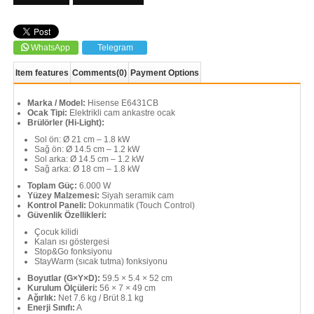
WhatsApp
Telegram
Item features
Comments
(0)
Payment Options
Marka / Model:
Hisense E6431CB
Ocak Tipi:
Elektrikli cam ankastre ocak
Brülörler (Hi-Light):
Sol ön: Ø 21 cm – 1.8 kW
Sağ ön: Ø 14.5 cm – 1.2 kW
Sol arka: Ø 14.5 cm – 1.2 kW
Sağ arka: Ø 18 cm – 1.8 kW
Toplam Güç:
6.000 W
Yüzey Malzemesi:
Siyah seramik cam
Kontrol Paneli:
Dokunmatik (Touch Control)
Güvenlik Özellikleri:
Çocuk kilidi
Kalan ısı göstergesi
Stop&Go fonksiyonu
StayWarm (sıcak tutma) fonksiyonu
Boyutlar (G×Y×D):
59.5 × 5.4 × 52 cm
Kurulum Ölçüleri:
56 × 7 × 49 cm
Ağırlık:
Net 7.6 kg / Brüt 8.1 kg
Enerji Sınıfı:
A