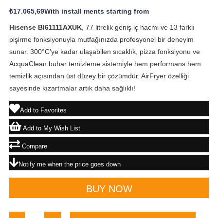
₺17.065,69
With install ments starting from
Hisense BI61111AXUK
, 77 litrelik geniş iç hacmi ve 13 farklı
pişirme fonksiyonuyla mutfağınızda profesyonel bir deneyim
sunar. 300°C’ye kadar ulaşabilen sıcaklık, pizza fonksiyonu ve
AcquaClean buhar temizleme sistemiyle hem performans hem
temizlik açısından üst düzey bir çözümdür. AirFryer özelliği
sayesinde kızartmalar artık daha sağlıklı!
Add to Favorites
Add to My Wish List
Compare
Notify me when the price goes down