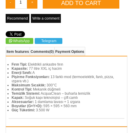
Recommend
Write a comment
WhatsApp
Telegram
Item features
Comments
(0)
Payment Options
Fırın Tipi:
Elektrikli ankastre fırın
Kapasite:
77 litre XXL iç hacim
Enerji Sınıfı:
A
Pişirme Fonksiyonları:
13 farklı mod (termoelektrik, fanlı, pizza,
ızgara vb.)
Maksimum Sıcaklık:
300°C
Kontrol Tipi:
Mekanik düğmeli
Temizlik Sistemi:
AcquaClean – buharla temizlik
Kapak:
Soğuk kapı teknolojisi – çift camlı
Aksesuarlar:
1 damlama tavası + 1 ızgara
Boyutlar (G×Y×D):
595 × 595 × 560 mm
Güç Tüketimi:
3.500 W