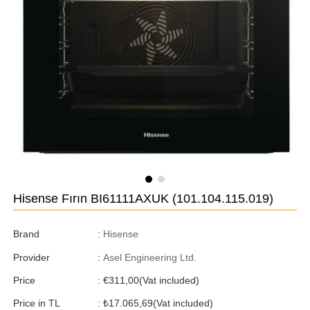
Hisense Fırın BI61111AXUK
(101.104.115.019)
Brand
:
Hisense
Provider
:
Asel Engineering Ltd.
Price
:
€311,00
(Vat included)
Price in TL
:
₺17.065,69
(Vat included)