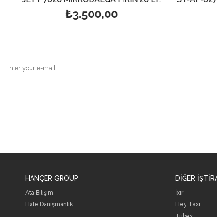
₺3.500,00
HANÇER GROUP
DİĞER İŞTİR
Ata Bilişim
İxir
Hale Danışmanlık
Hey Taxi
Tubex