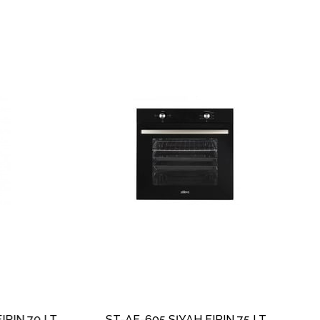
IRIN 70 LT
ST-AF-605 SİYAH FIRIN 75 LT