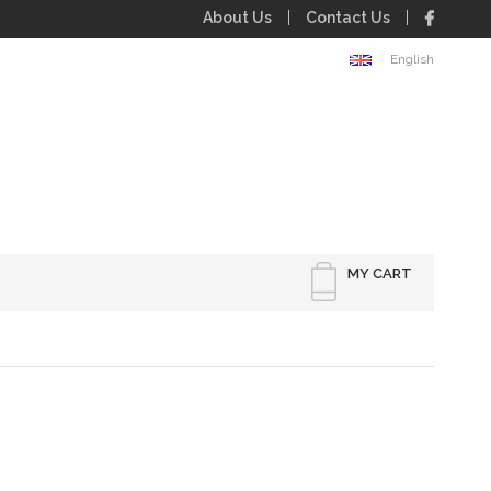
About Us
Contact Us
English
MY CART