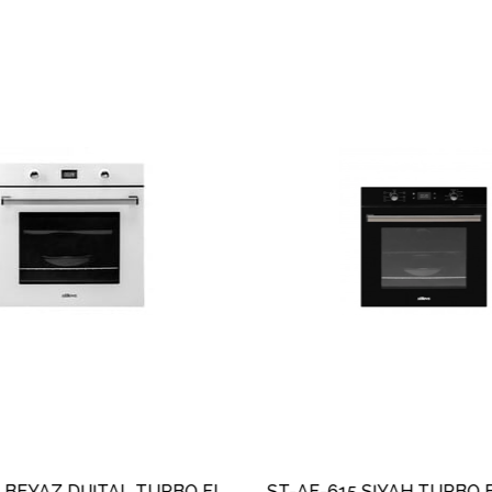
ST-AF-627 BEYAZ DİJİTAL TURBO FIRIN 70 LT
ST-AF-615 SİYAH TURBO F