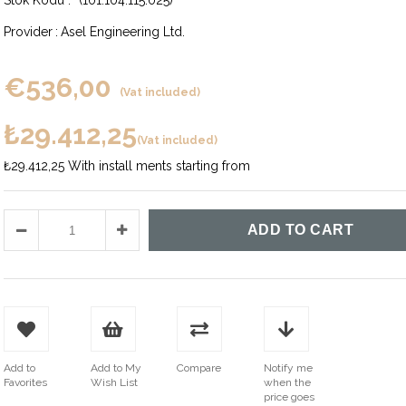
(101.104.115.025)
Provider
:
Asel Engineering Ltd.
€536,00
(Vat included)
₺29.412,25
(Vat included)
₺29.412,25
With install ments starting from
Add to
Add to My
Compare
Notify me
Favorites
Wish List
when the
price goes