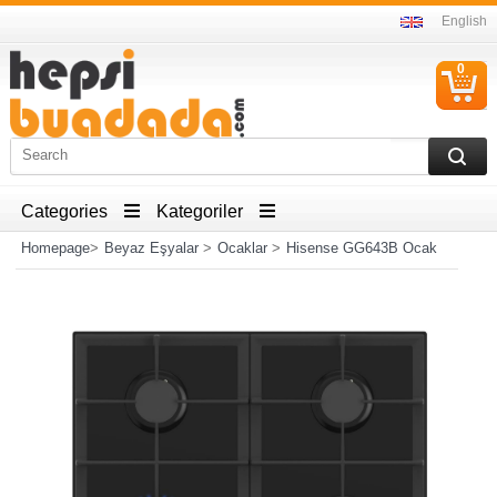
English
0
C
I
Categories
Kategoriler
Homepage
>
Beyaz Eşyalar
>
Ocaklar
>
Hisense GG643B Ocak