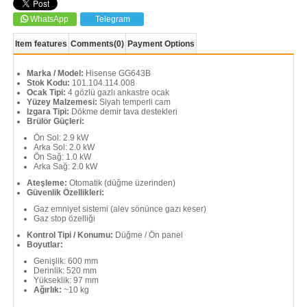
WhatsApp
Telegram
Item features
Comments
(0)
Payment Options
Marka / Model:
Hisense GG643B
Stok Kodu:
101.104.114.008
Ocak Tipi:
4 gözlü gazlı ankastre ocak
Yüzey Malzemesi:
Siyah temperli cam
Izgara Tipi:
Dökme demir tava destekleri
Brülör Güçleri:
Ön Sol: 2.9 kW
Arka Sol: 2.0 kW
Ön Sağ: 1.0 kW
Arka Sağ: 2.0 kW
Ateşleme:
Otomatik (düğme üzerinden)
Güvenlik Özellikleri:
Gaz emniyet sistemi (alev sönünce gazı keser)
Gaz stop özelliği
Kontrol Tipi / Konumu:
Düğme / Ön panel
Boyutlar:
Genişlik: 600 mm
Derinlik: 520 mm
Yükseklik: 97 mm
Ağırlık:
~10 kg