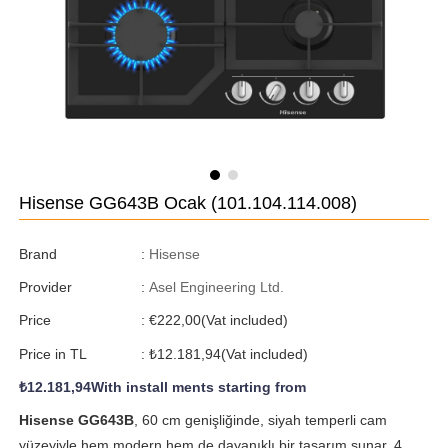
Hisense GG643B Ocak
(101.104.114.008)
Brand
:
Hisense
Provider
:
Asel Engineering Ltd.
Price
:
€222,00
(Vat included)
Price in TL
:
₺12.181,94
(Vat included)
₺12.181,94
With install ments starting from
Hisense GG643B
, 60 cm genişliğinde, siyah temperli cam
yüzeyiyle hem modern hem de dayanıklı bir tasarım sunar. 4