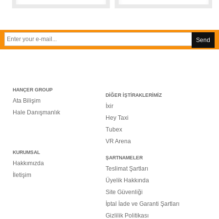
Send
HANÇER GROUP
DİĞER İŞTİRAKLERİMİZ
Ata Bilişim
İxir
Hale Danışmanlık
Hey Taxi
Tubex
VR Arena
KURUMSAL
ŞARTNAMELER
Hakkımızda
Teslimat Şartları
İletişim
Üyelik Hakkında
Site Güvenliği
İptal İade ve Garanti Şartları
Gizlilik Politikası