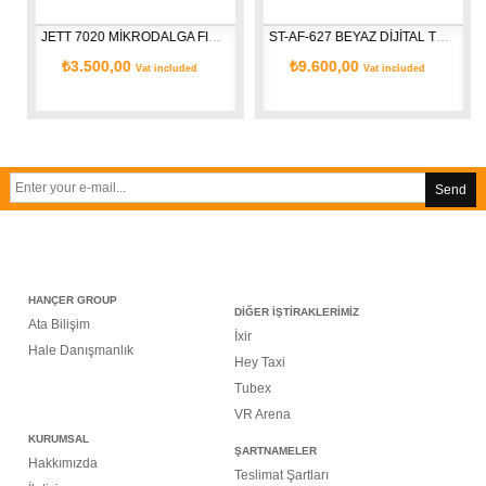
JETT 7020 MİKRODALGA FIRIN 20 LT.
ST-AF-627 BEYAZ DİJİTAL TURBO FIRIN 70 LT
₺3.500,00
₺9.600,00
Vat included
Vat included
Send
HANÇER GROUP
DİĞER İŞTİRAKLERİMİZ
Ata Bilişim
İxir
Hale Danışmanlık
Hey Taxi
Tubex
VR Arena
KURUMSAL
ŞARTNAMELER
Hakkımızda
Teslimat Şartları