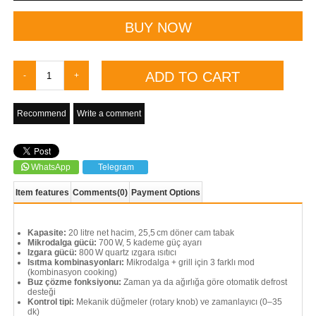
Recommend
Write a comment
WhatsApp
Telegram
Item features
Comments
(0)
Payment Options
Kapasite:
20 litre net hacim, 25,5 cm döner cam tabak
Mikrodalga gücü:
700 W, 5 kademe güç ayarı
Izgara gücü:
800 W quartz ızgara ısıtıcı
Isıtma kombinasyonları:
Mikrodalga + grill için 3 farklı mod
(kombinasyon cooking)
Buz çözme fonksiyonu:
Zaman ya da ağırlığa göre otomatik defrost
desteği
Kontrol tipi:
Mekanik düğmeler (rotary knob) ve zamanlayıcı (0–35
dk)