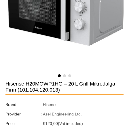
Hisense H20MOWP1HG – 20 L Grill Mikrodalga
Fırın
(101.104.120.013)
Brand
:
Hisense
Provider
:
Asel Engineering Ltd.
Price
:
€123,00
(Vat included)