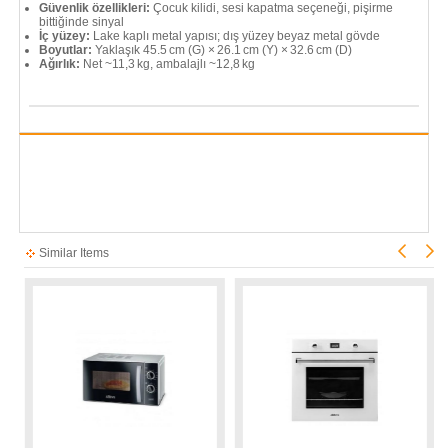
Güvenlik özellikleri:
Çocuk kilidi, sesi kapatma seçeneği, pişirme
bittiğinde sinyal
İç yüzey:
Lake kaplı metal yapısı; dış yüzey beyaz metal gövde
Boyutlar:
Yaklaşık 45.5 cm (G) × 26.1 cm (Y) × 32.6 cm (D)
Ağırlık:
Net ~11,3 kg, ambalajlı ~12,8 kg
Similar Items