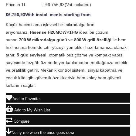
Price in TL
:
₺6.756,93
(Vat included)
₺6.756,93
With install ments starting from
Küçük hacimli ama işlevsel bir mikrodalga fırın
arıyorsanız,
Hisense H20MOWP1HG
ideal bir çözüm
sunar.
700 W mikrodalga gücü
ve
800 W grill özelliği
ile hem
hızlı ısıtma hem de çıtır yüzeyli yemekler hazırlamanıza olanak
tanır.
5 güç seviyesi
, otomatik buz çözme ve kompakt yapısı
sayesinde tezgâh üzerinde yer kaplamadan mutfağınıza estetik
ve pratiklik getirir. Mekanik kontrol sistemi, sinyal kapatma ve
çocuk kilidi gibi güvenlik özellikleriyle hem kolay hem güvenli
kullanım sağlar.
Add to Favorites
Add to My Wish List
Compare
Notify me when the price goes down