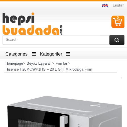
English
0
C
I
Categories
Kategoriler
Homepage
>
Beyaz Eşyalar
>
Fırınlar
>
Hisense H20MOWP1HG – 20 L Grill Mikrodalga Fırın