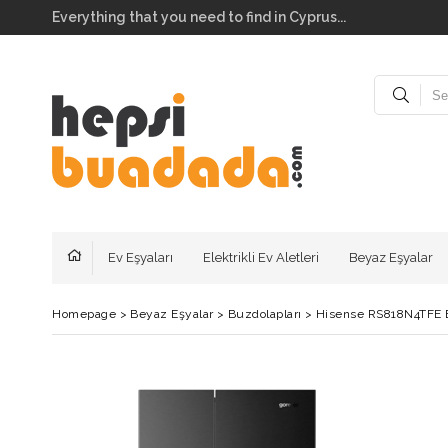
Everything that you need to find in Cyprus...
Ev Eşyaları
Elektrikli Ev Aletleri
Beyaz Eşyalar
Homepage
>
Beyaz Eşyalar
>
Buzdolapları
>
Hisense RS818N4TFE B