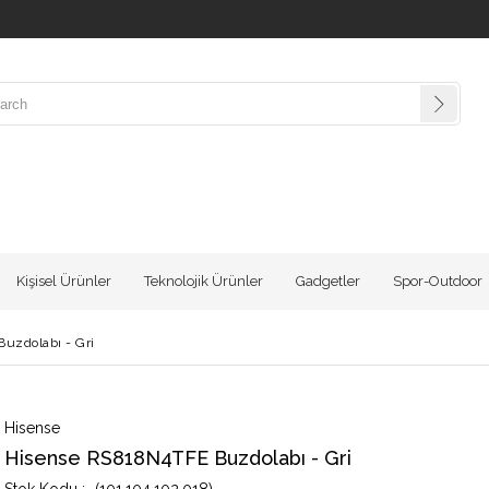
Kişisel Ürünler
Teknolojik Ürünler
Gadgetler
Spor-Outdoor
uzdolabı - Gri
Hisense
Hisense RS818N4TFE Buzdolabı - Gri