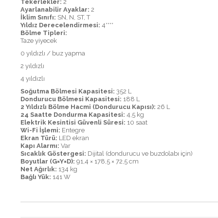
Tekerlekler:
2
Ayarlanabilir Ayaklar:
2
İklim Sınıfı:
SN, N, ST, T
Yıldız Derecelendirmesi:
4****
Bölme Tipleri:
Taze yiyecek
0 yıldızlı / buz yapma
2 yıldızlı
4 yıldızlı
Soğutma Bölmesi Kapasitesi:
352 L
Dondurucu Bölmesi Kapasitesi:
188 L
2 Yıldızlı Bölme Hacmi (Dondurucu Kapısı):
26 L
24 Saatte Dondurma Kapasitesi:
4,5 kg
Elektrik Kesintisi Güvenli Süresi:
10 saat
Wi-Fi İşlemi:
Entegre
Ekran Türü:
LED ekran
Kapı Alarmı:
Var
Sıcaklık Göstergesi:
Dijital (dondurucu ve buzdolabı için)
Boyutlar (G×Y×D):
91,4 × 178,5 × 72,5 cm
Net Ağırlık:
134 kg
Bağlı Yük:
141 W