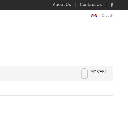
About Us
Contact Us
English
MY CART