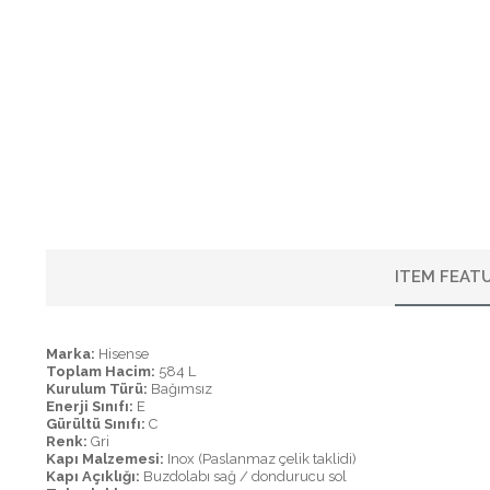
ITEM FEAT
Marka:
Hisense
Toplam Hacim:
584 L
Kurulum Türü:
Bağımsız
Enerji Sınıfı:
E
Gürültü Sınıfı:
C
Renk:
Gri
Kapı Malzemesi:
Inox (Paslanmaz çelik taklidi)
Kapı Açıklığı:
Buzdolabı sağ / dondurucu sol