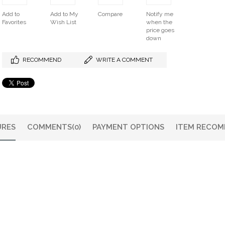
Add to
Add to My
Compare
Notify me
Favorites
Wish List
when the
price goes
down
RECOMMEND
WRITE A COMMENT
URES
COMMENTS
(0)
PAYMENT OPTIONS
ITEM RECOM