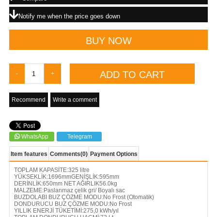
Notify me when the price goes down
Recommend
Write a comment
WhatsApp
Telegram
Item features
Comments
(0)
Payment Options
TOPLAM KAPASİTE:325 litre
YÜKSEKLİK:1696mmGENİŞLİK:595mm
DERİNLİK:650mm NET AĞIRLIK56.0kg
MALZEME:Paslanmaz çelik gri/ Boyalı sac
BUZDOLABI BUZ ÇÖZME MODU:No Frost (Otomatik)
DONDURUCU BUZ ÇÖZME MODU:No Frost
YILLIK ENERJİ TÜKETİMİ:275,0 kWh/yıl