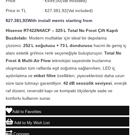
Price
:
€499,00
(Vat included)
Price in TL
:
₺27.381,92
(Vat included)
₺27.381,92
With install ments starting from
Hisense RT422N4ACF – 325 L Total No Frost Çift Kapılı
Buzdolabı
: Modern mutfaklar için ideal bir depolama
çözümü.
252 L soğutucu + 73 L dondurucu
hacmi ile geniş iç
alanı estetik gri/inox renk seçeneğiyle buluşturuyor.
Total No
Frost & Multi-Air Flow
teknolojisi sayesinde buzlanma
oluşmadan tüm raflarda eşit soğutma sağlanırken; LED iç
aydınlatma ve
etiket filtre
özellikleri, yiyeceklerinizi daha uzun
süre taze tutmayı garantiliyor.
42 dB sessizlik seviyesi
, enerjik
raf düzeni, reversibl kapı ve kompakt ölçüleriyle sade ve
konforlu kullanım sunar.
Add to Favorites
Add to My Wish List
Compare