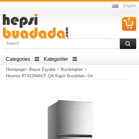
English
0
C
I
Categories
Kategoriler
Homepage
>
Beyaz Eşyalar
>
Buzdolapları
>
Hisense RT422N4ACF Çift Kapılı Buzdolabı- Gri