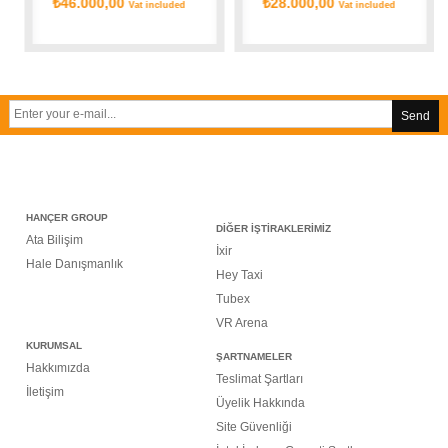
₺46.000,00
₺28.000,00
Vat included
Vat included
Send
HANÇER GROUP
DİĞER İŞTİRAKLERİMİZ
Ata Bilişim
İxir
Hale Danışmanlık
Hey Taxi
Tubex
VR Arena
KURUMSAL
ŞARTNAMELER
Hakkımızda
Teslimat Şartları
İletişim
Üyelik Hakkında
Site Güvenliği