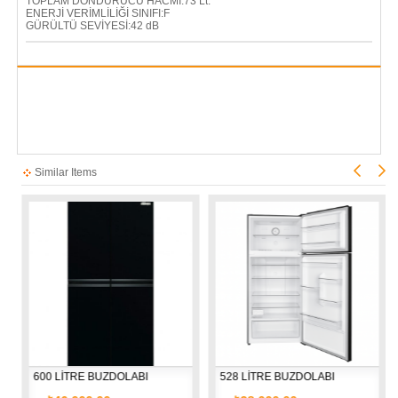
TOPLAM DONDURUCU HACMİ:73 Lt.
ENERJİ VERİMLİLİĞİ SINIFI:F
GÜRÜLTÜ SEVİYESİ:42 dB
Similar Items
600 LİTRE BUZDOLABI
528 LİTRE BUZDOLABI