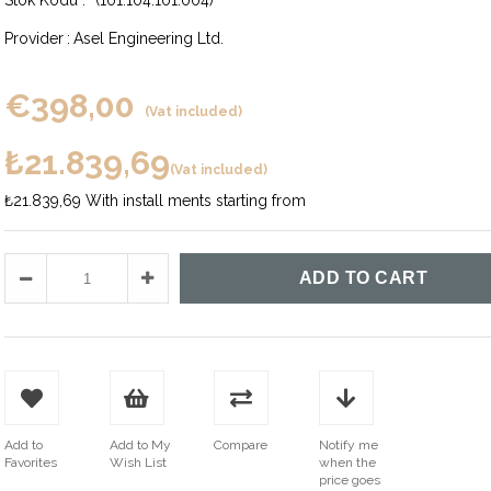
(101.104.101.004)
Provider
:
Asel Engineering Ltd.
€398,00
(Vat included)
₺21.839,69
(Vat included)
₺21.839,69
With install ments starting from
Add to
Add to My
Compare
Notify me
Favorites
Wish List
when the
price goes