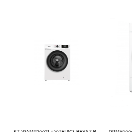
ST-WAMY1010L1401EU(A)-BEYAZ 10 KG 1400 DEVIR ÇAMAŞIR MAKİNESİ
ST-WAMP7007L1202EU(C)-BEYAZ BLDC 7 KG 1200 DEVIR ÇAMAŞIR MAKİNESİ