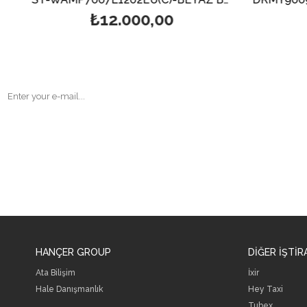
₺12.000,00
HANÇER GROUP
DİĞER İŞTİR
Ata Bilişim
İxir
Hale Danışmanlık
Hey Taxi
Tubex