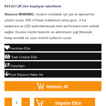
₺13.617,36
`den başlayan taksitlerle
Hisense MH6INBG
, modern mutfaklar için şık ve işlevsel bir
çözüm sunar. 650 m³/saat maksimum emiş gücü, 3 hız
kademesi ve LED aydınlatmasıyla hem performans hem estetik
sağlar. Duvara monte tasarımı ve alüminyum yağ filtresiyle
kolay temizlik ve uzun ömürlü kullanım sunar.
Favorilere Ekle
İstek Listeme Ekle
Karşılaştır
Fiyat Düşünce Haber Ver