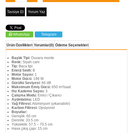
Tavsiye Et
Yorum Yaz
WhatsApp
Telegram
Ürün Özellikleri
Yorumlar
(0)
Ödeme Seçenekleri
Başlık Tipi:
Duvara monte
Renk:
Siyah cam
Tip:
Baca tipi
Enerji Sınıfı:
B
Motor Sayısı:
1
Motor Gücü:
198 W
Gürültü Seviyesi:
66 dB
Maksimum Emiş Gücü:
650 m³/saat
Hız Kademe Sayısı:
3
Çalışma Modu:
Emici / Çıkarıcı
Aydınlatma:
LED
Yağ Filtresi:
Alüminyum (yıkanabilir)
Karbon Filtresi:
Opsiyonel
Boyutlar:
Genişlik: 60 cm
Derinlik: 33.5 cm
Yükseklik: 57.5 – 70.5 cm
Hava çıkış çapı: 15 cm