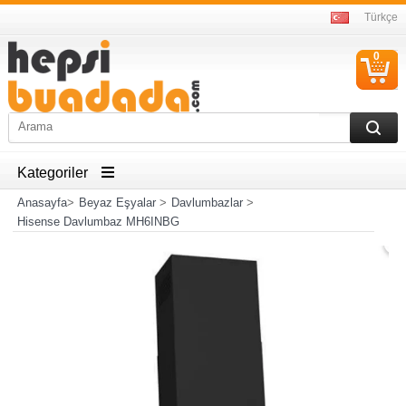
Türkçe
0
S
Ü
Kategoriler
Anasayfa
>
Beyaz Eşyalar
>
Davlumbazlar
>
Hisense Davlumbaz MH6INBG