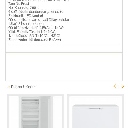
Tam No Frost
Net Kapasite: 260 lt
6 şeffaf derin dondurucu çekmecesi
Elektronik LED kontrol
Görsel-işitsel uyarı sinyali Dikey kulplar
13kg'ı 24 saatte dondurur
Gürültü seviyesi: 41 (dB(A) re 1 pW)
Yıllık Elektrik Tüketimi: 246kWh
İklim bölgesi: SN-T (10°C – 43°C)
Enerji verimliliği derecesi: E (A++)
Benzer Ürünler