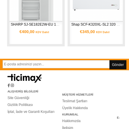
SHARP SJ-SE182E2W-EU 182 L Derin Dondurucu
Shap SCF-K320XL-SL2 320 L Sandık Tipi Derin Dondurucu
€400,00
€345,00
KDV Dahil
KDV Dahil
Gönder
ALIŞVERİŞ BİLGİLERİ
MÜŞTERİ HİZMETLERİ
Site Güvenliği
Teslimat Şartları
Gizlilik Politikası
Üyelik Hakkında
İptal, İade ve Garanti Koşulları
KURUMSAL
E-
Hakkımızda
İletişim