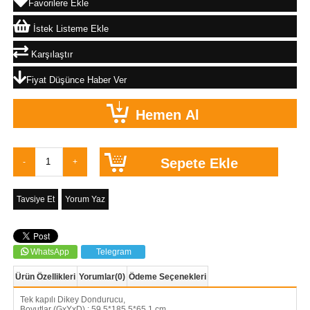
Favorilere Ekle
İstek Listeme Ekle
Karşılaştır
Fiyat Düşünce Haber Ver
Tavsiye Et
Yorum Yaz
WhatsApp
Telegram
Ürün Özellikleri
Yorumlar
(0)
Ödeme Seçenekleri
Tek kapılı Dikey Dondurucu,
Boyutlar (GxYxD) : 59,5*185,5*65,1 cm