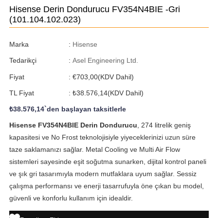
Hisense Derin Dondurucu FV354N4BIE -Gri
(101.104.102.023)
Marka
:
Hisense
Tedarikçi
:
Asel Engineering Ltd.
Fiyat
:
€703,00
(KDV Dahil)
TL Fiyat
:
₺38.576,14
(KDV Dahil)
₺38.576,14
`den başlayan taksitlerle
Hisense FV354N4BIE Derin Dondurucu
, 274 litrelik geniş
kapasitesi ve No Frost teknolojisiyle yiyeceklerinizi uzun süre
taze saklamanızı sağlar. Metal Cooling ve Multi Air Flow
sistemleri sayesinde eşit soğutma sunarken, dijital kontrol paneli
ve şık gri tasarımıyla modern mutfaklara uyum sağlar. Sessiz
çalışma performansı ve enerji tasarrufuyla öne çıkan bu model,
güvenli ve konforlu kullanım için idealdir.