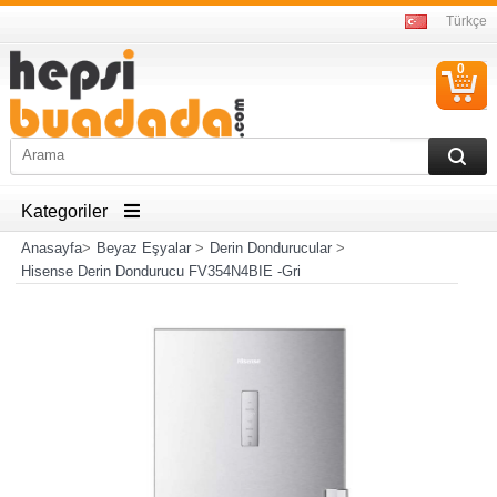
Türkçe
0
S
Ü
Kategoriler
Anasayfa
>
Beyaz Eşyalar
>
Derin Dondurucular
>
Hisense Derin Dondurucu FV354N4BIE -Gri