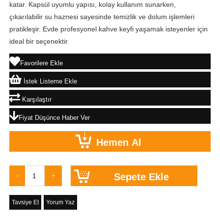
katar. Kapsül uyumlu yapısı, kolay kullanım sunarken,
çıkarılabilir su haznesi sayesinde temizlik ve dolum işlemleri
pratikleşir. Evde profesyonel kahve keyfi yaşamak isteyenler için
ideal bir seçenektir.
Favorilere Ekle
İstek Listeme Ekle
Karşılaştır
Fiyat Düşünce Haber Ver
Tavsiye Et
Yorum Yaz