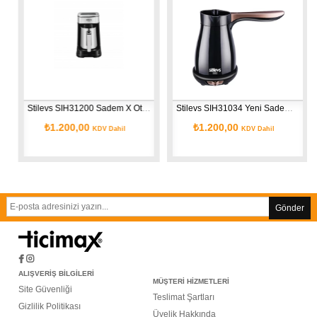
Stilevs SIH31200 Sadem X Otomatik Türk Kahve Makinesi - Inox
Stilevs SIH31034 Yeni Sadem Kahve Makinesi - Siyah-Bakır
₺1.200,00
₺1.200,00
KDV Dahil
KDV Dahil
Gönder
ALIŞVERİŞ BİLGİLERİ
MÜŞTERİ HİZMETLERİ
Site Güvenliği
Teslimat Şartları
Gizlilik Politikası
Üyelik Hakkında