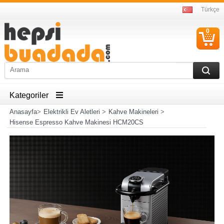
Türkçe
0
S
Ü
Kategoriler
Anasayfa
>
Elektrikli Ev Aletleri
>
Kahve Makineleri
>
Hisense Espresso Kahve Makinesi HCM20CS