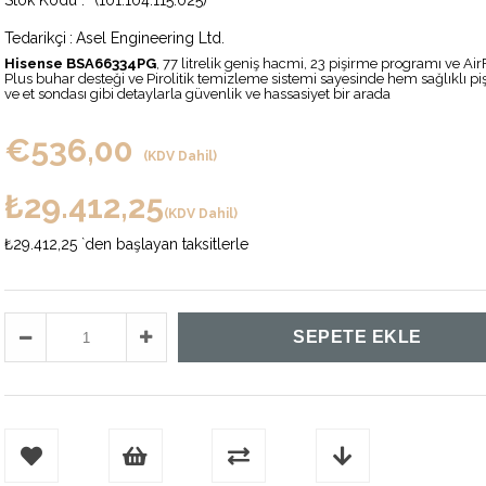
(101.104.115.025)
Tedarikçi
:
Asel Engineering Ltd.
Hisense BSA66334PG
, 77 litrelik geniş hacmi, 23 pişirme programı ve A
Plus buhar desteği ve Pirolitik temizleme sistemi sayesinde hem sağlıklı p
ve et sondası gibi detaylarla güvenlik ve hassasiyet bir arada
€536,00
(KDV Dahil)
₺29.412,25
(KDV Dahil)
₺29.412,25
`den başlayan taksitlerle