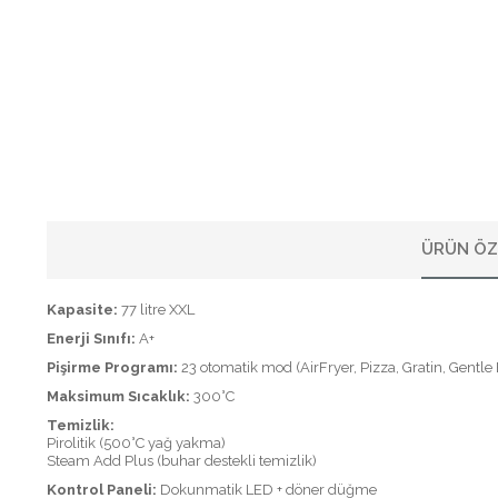
ÜRÜN ÖZ
Kapasite:
77 litre XXL
Enerji Sınıfı:
A+
Pişirme Programı:
23 otomatik mod (AirFryer, Pizza, Gratin, Gentle
Maksimum Sıcaklık:
300°C
Temizlik:
Pirolitik (500°C yağ yakma)
Steam Add Plus (buhar destekli temizlik)
Kontrol Paneli:
Dokunmatik LED + döner düğme