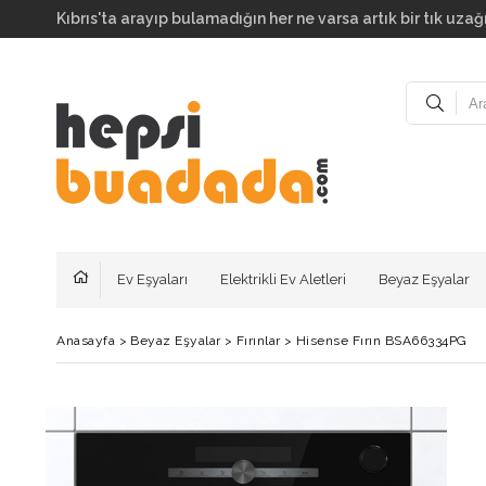
Kıbrıs'ta arayıp bulamadığın her ne varsa artık bir tık uzağı
Ev Eşyaları
Elektrikli Ev Aletleri
Beyaz Eşyalar
Anasayfa
>
Beyaz Eşyalar
>
Fırınlar
>
Hisense Fırın BSA66334PG