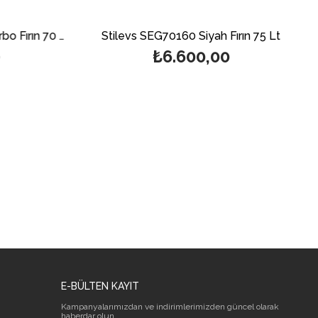
Stilevs SEG70151 Siyah Turbo Fırın 70 Lt
Stilevs SEG70160 Siyah Fırın 75 Lt
₺6.600,00
E-BÜLTEN KAYIT
Kampanyalarımızdan ve indirimlerimizden güncel olarak
haberdar olun.