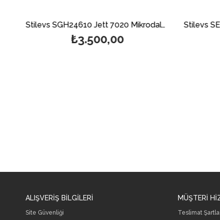
Stilevs SGH24700 Jett 4510 Midi Fırın – Beyaz
Stilevs SGH24610 Jett 7020 Mikrodalga Fırın 20 Litre
₺3.500,00
ALIŞVERİŞ BİLGİLERİ
MÜŞTERİ Hİ
Site Güvenliği
Teslimat Şartla