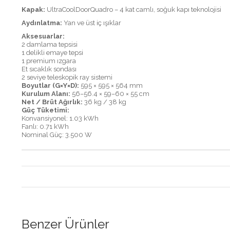
Kapak:
UltraCoolDoorQuadro – 4 kat camlı, soğuk kapı teknolojisi
Aydınlatma:
Yan ve üst iç ışıklar
Aksesuarlar:
2 damlama tepsisi
1 delikli emaye tepsi
1 premium ızgara
Et sıcaklık sondası
2 seviye teleskopik ray sistemi
Boyutlar (G×Y×D):
595 × 595 × 564 mm
Kurulum Alanı:
56–56.4 × 59–60 × 55 cm
Net / Brüt Ağırlık:
36 kg / 38 kg
Güç Tüketimi:
Konvansiyonel: 1.03 kWh
Fanlı: 0.71 kWh
Nominal Güç: 3.500 W
Benzer Ürünler