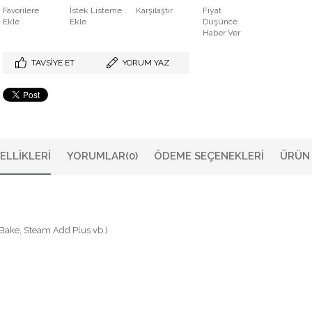
Favorilere
İstek Listeme
Karşılaştır
Fiyat
Ekle
Ekle
Düşünce
Haber Ver
TAVSIYE ET
YORUM YAZ
ELLIKLERI
YORUMLAR
(0)
ÖDEME SEÇENEKLERI
ÜRÜN 
 Bake, Steam Add Plus vb.)