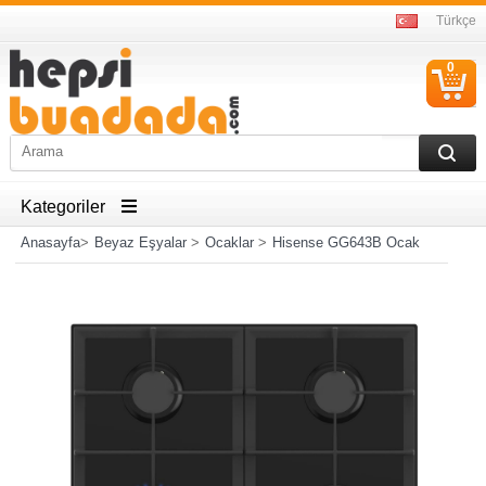
Türkçe
0
S
Ü
Kategoriler
Anasayfa
>
Beyaz Eşyalar
>
Ocaklar
>
Hisense GG643B Ocak