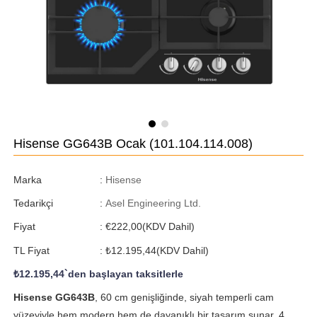
Hisense GG643B Ocak
(101.104.114.008)
Marka
:
Hisense
Tedarikçi
:
Asel Engineering Ltd.
Fiyat
:
€222,00
(KDV Dahil)
TL Fiyat
:
₺12.195,44
(KDV Dahil)
₺12.195,44
`den başlayan taksitlerle
Hisense GG643B
, 60 cm genişliğinde, siyah temperli cam
yüzeyiyle hem modern hem de dayanıklı bir tasarım sunar. 4