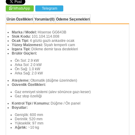
WhatsApp
Telegram
Ürün Özellikleri
Yorumlar
(0)
Ödeme Seçenekleri
Marka / Model:
Hisense GG643B
Stok Kodu:
101.104.114.008
Ocak Tipi:
4 gözlü gazlı ankastre ocak
Yüzey Malzemesi:
Siyah temperli cam
Izgara Tipi:
Dökme demir tava destekleri
Brülör Güçleri:
Ön Sol: 2.9 kW
Arka Sol: 2.0 kW
Ön Sağ: 1.0 kW
Arka Sağ: 2.0 kW
Ateşleme:
Otomatik (düğme üzerinden)
Güvenlik Özellikleri:
Gaz emniyet sistemi (alev sönünce gazı keser)
Gaz stop özelliği
Kontrol Tipi / Konumu:
Düğme / Ön panel
Boyutlar:
Genişlik: 600 mm
Derinlik: 520 mm
Yükseklik: 97 mm
Ağırlık:
~10 kg