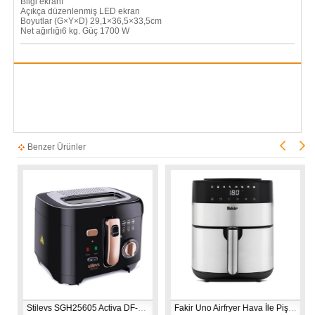
Bilgi ekranı
Açıkça düzenlenmiş LED ekran
Boyutlar (G×Y×D) 29,1×36,5×33,5cm
Net ağırlığı6 kg. Güç 1700 W
Benzer Ürünler
Stilevs SGH25605 Activa DF-118 Fritöz – Siyah & Bakır
Fakir Uno Airfryer Hava İle Pişirici