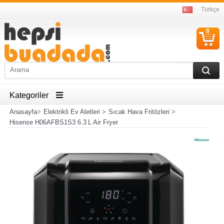
Türkçe
0
S
Ü
Kategoriler
Anasayfa
>
Elektrikli Ev Aletleri
>
Sıcak Hava Fritözleri
>
Hisense H06AFBS1S3 6.3 L Air Fryer