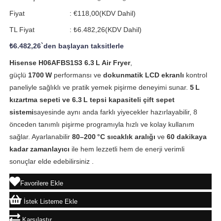
Fiyat
:
€118,00
(KDV Dahil)
TL Fiyat
:
₺6.482,26
(KDV Dahil)
₺6.482,26
`den başlayan taksitlerle
Hisense H06AFBS1S3 6.3 L Air Fryer
,
güçlü
1700 W
performansı ve
dokunmatik LCD ekranlı
kontrol
paneliyle sağlıklı ve pratik yemek pişirme deneyimi sunar.
5 L
kızartma sepeti ve 6.3 L tepsi kapasiteli çift sepet
sistemi
sayesinde aynı anda farklı yiyecekler hazırlayabilir, 8
önceden tanımlı pişirme programıyla hızlı ve kolay kullanım
sağlar. Ayarlanabilir
80–200 °C sıcaklık aralığı
ve
60 dakikaya
kadar zamanlayıcı
ile hem lezzetli hem de enerji verimli
sonuçlar elde edebilirsiniz .
Favorilere Ekle
İstek Listeme Ekle
Karşılaştır