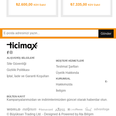
₺2.600,00
₺7.335,00
KDV Dahil
KDV Dahil
Gönder
ALIŞVERİŞ BİLGİLERİ
MÜŞTERİ HİZMETLERİ
Site Güvenliği
Teslimat Şartları
Gizlilik Politikası
Üyelik Hakkında
İptal, İade ve Garanti Koşulları
KURUMSAL
E-
Hakkımızda
İletişim
BÜLTEN KAYIT
Kampanyalarımızdan ve indirimlerimizden güncel olarak haberdar olun.
© Büyüksarı Trading Ltd. - Designed & Powered by Ata Bilişim