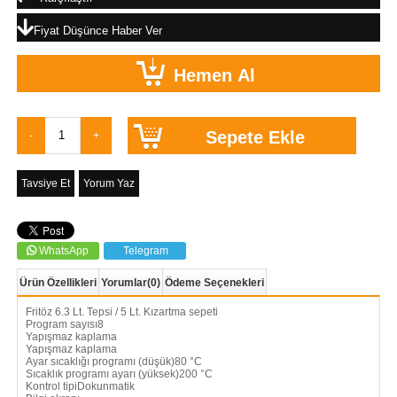
Fiyat Düşünce Haber Ver
Tavsiye Et
Yorum Yaz
WhatsApp
Telegram
Ürün Özellikleri
Yorumlar
(0)
Ödeme Seçenekleri
Fritöz 6.3 Lt. Tepsi / 5 Lt. Kızartma sepeti
Program sayısı8
Yapışmaz kaplama
Yapışmaz kaplama
Ayar sıcaklığı programı (düşük)80 °C
Sıcaklık programı ayarı (yüksek)200 °C
Kontrol tipiDokunmatik