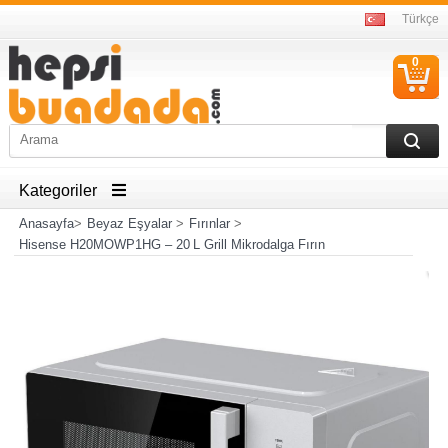
Türkçe
0
S
Ü
Kategoriler
Anasayfa
>
Beyaz Eşyalar
>
Fırınlar
>
Hisense H20MOWP1HG – 20 L Grill Mikrodalga Fırın