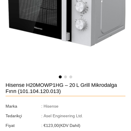
Hisense H20MOWP1HG – 20 L Grill Mikrodalga
Fırın
(101.104.120.013)
Marka
:
Hisense
Tedarikçi
:
Asel Engineering Ltd.
Fiyat
:
€123,00
(KDV Dahil)