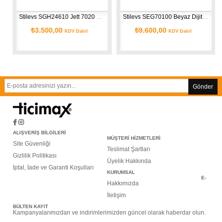
Stilevs SGH24610 Jett 7020 Mikrodalga Fırın 20 Litre
Stilevs SEG70100 Beyaz Dijital Turbo Fırın 70 Lt
₺3.500,00
₺9.600,00
KDV Dahil
KDV Dahil
Gönder
ALIŞVERİŞ BİLGİLERİ
MÜŞTERİ HİZMETLERİ
Site Güvenliği
Teslimat Şartları
Gizlilik Politikası
Üyelik Hakkında
İptal, İade ve Garanti Koşulları
KURUMSAL
E-
Hakkımızda
İletişim
BÜLTEN KAYIT
Kampanyalarımızdan ve indirimlerimizden güncel olarak haberdar olun.