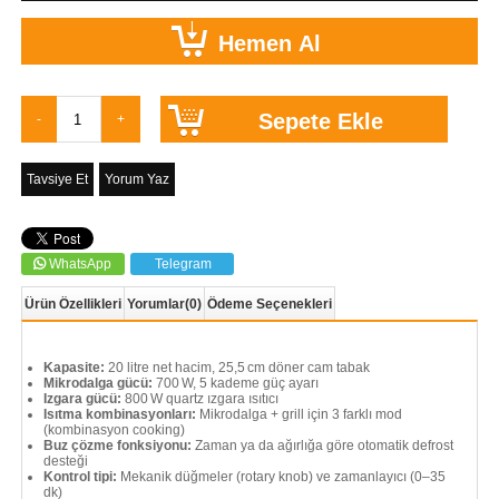
Tavsiye Et
Yorum Yaz
WhatsApp
Telegram
Ürün Özellikleri
Yorumlar
(0)
Ödeme Seçenekleri
Kapasite:
20 litre net hacim, 25,5 cm döner cam tabak
Mikrodalga gücü:
700 W, 5 kademe güç ayarı
Izgara gücü:
800 W quartz ızgara ısıtıcı
Isıtma kombinasyonları:
Mikrodalga + grill için 3 farklı mod
(kombinasyon cooking)
Buz çözme fonksiyonu:
Zaman ya da ağırlığa göre otomatik defrost
desteği
Kontrol tipi:
Mekanik düğmeler (rotary knob) ve zamanlayıcı (0–35
dk)