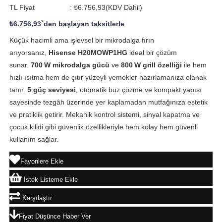
TL Fiyat
:
₺6.756,93
(KDV Dahil)
₺6.756,93
`den başlayan taksitlerle
Küçük hacimli ama işlevsel bir mikrodalga fırın
arıyorsanız,
Hisense H20MOWP1HG
ideal bir çözüm
sunar.
700 W mikrodalga gücü
ve
800 W grill özelliği
ile hem
hızlı ısıtma hem de çıtır yüzeyli yemekler hazırlamanıza olanak
tanır.
5 güç seviyesi
, otomatik buz çözme ve kompakt yapısı
sayesinde tezgâh üzerinde yer kaplamadan mutfağınıza estetik
ve pratiklik getirir. Mekanik kontrol sistemi, sinyal kapatma ve
çocuk kilidi gibi güvenlik özellikleriyle hem kolay hem güvenli
kullanım sağlar.
Favorilere Ekle
İstek Listeme Ekle
Karşılaştır
Fiyat Düşünce Haber Ver