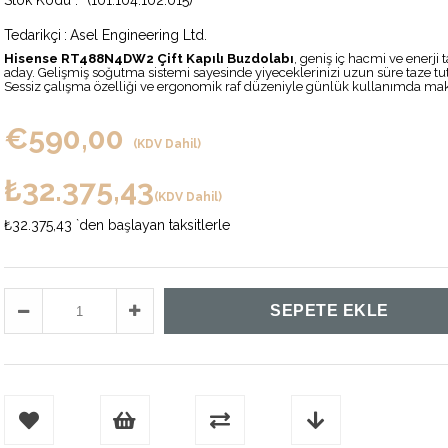
(101.104.102.015)
Tedarikçi
:
Asel Engineering Ltd.
Hisense RT488N4DW2 Çift Kapılı Buzdolabı
, geniş iç hacmi ve enerj
aday. Gelişmiş soğutma sistemi sayesinde yiyeceklerinizi uzun süre taze tut
Sessiz çalışma özelliği ve ergonomik raf düzeniyle günlük kullanımda ma
€590,00
(KDV Dahil)
₺32.375,43
(KDV Dahil)
₺32.375,43
`den başlayan taksitlerle