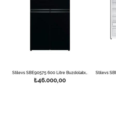
Stilevs SBE90466 528 Litre Buzdolabı-Beyaz
Stilevs SBE90575 600 Litre Buzdolabı-Siyah
₺46.000,00