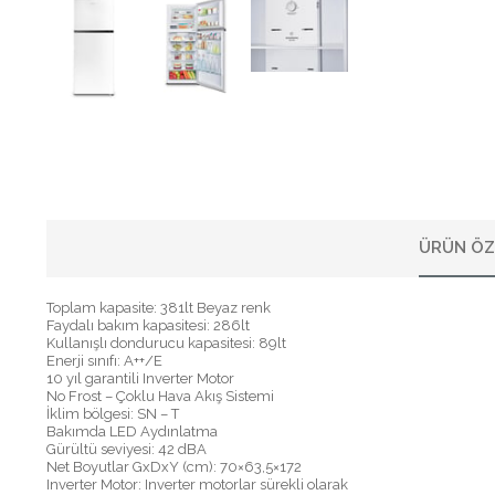
ÜRÜN ÖZ
Toplam kapasite: 381lt Beyaz renk
Faydalı bakım kapasitesi: 286lt
Kullanışlı dondurucu kapasitesi: 89lt
Enerji sınıfı: A++/E
10 yıl garantili Inverter Motor
No Frost – Çoklu Hava Akış Sistemi
İklim bölgesi: SN – T
Bakımda LED Aydınlatma
Gürültü seviyesi: 42 dBA
Net Boyutlar GxDxY (cm): 70×63,5×172
Inverter Motor: Inverter motorlar sürekli olarak