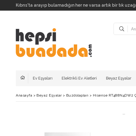
Kıbrıs'ta arayıp bulamadığın her ne varsa artık bir tık uzağı
Ev Eşyaları
Elektrikli Ev Aletleri
Beyaz Eşyalar
Anasayfa
>
Beyaz Eşyalar
>
Buzdolapları
>
Hisense RT488N4DW2 Çif