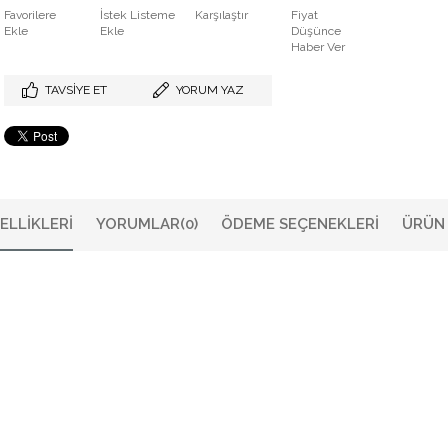
Favorilere
İstek Listeme
Karşılaştır
Fiyat
Ekle
Ekle
Düşünce
Haber Ver
TAVSIYE ET
YORUM YAZ
ELLIKLERI
YORUMLAR
(0)
ÖDEME SEÇENEKLERI
ÜRÜN 