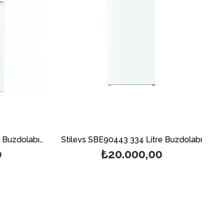
Stilevs SBE90446 415 Litre Buzdolabı-Beyaz
Stilevs SBE90443 334 Litre Buzdolabı
₺20.000,00