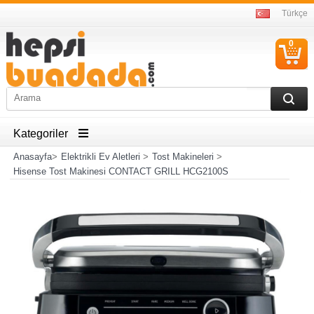
Türkçe
0
S
Ü
Kategoriler
Anasayfa
>
Elektrikli Ev Aletleri
>
Tost Makineleri
>
Hisense Tost Makinesi CONTACT GRILL HCG2100S