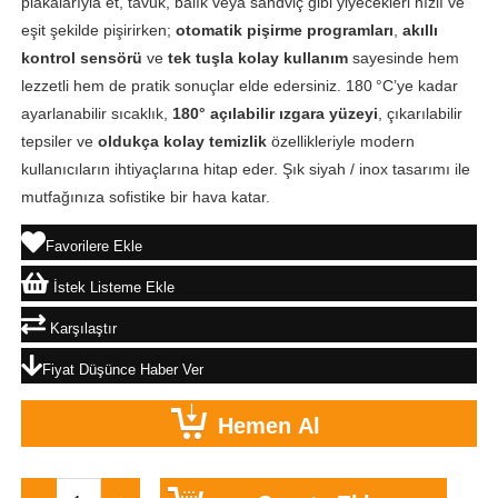
plakalarıyla et, tavuk, balık veya sandviç gibi yiyecekleri hızlı ve
eşit şekilde pişirirken;
otomatik pişirme programları
,
akıllı
kontrol sensörü
ve
tek tuşla kolay kullanım
sayesinde hem
lezzetli hem de pratik sonuçlar elde edersiniz. 180 °C’ye kadar
ayarlanabilir sıcaklık,
180° açılabilir ızgara yüzeyi
, çıkarılabilir
tepsiler ve
oldukça kolay temizlik
özellikleriyle modern
kullanıcıların ihtiyaçlarına hitap eder. Şık siyah / inox tasarımı ile
mutfağınıza sofistike bir hava katar.
Favorilere Ekle
İstek Listeme Ekle
Karşılaştır
Fiyat Düşünce Haber Ver