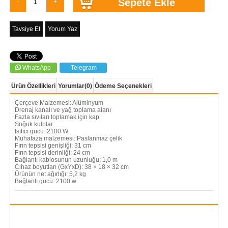
Tavsiye Et
Yorum Yaz
WhatsApp
Telegram
Ürün Özellikleri
Yorumlar
(0)
Ödeme Seçenekleri
Çerçeve Malzemesi: Alüminyum
Drenaj kanalı ve yağ toplama alanı
Fazla sıvıları toplamak için kap
Soğuk kulplar
Isıtıcı gücü: 2100 W
Muhafaza malzemesi: Paslanmaz çelik
Fırın tepsisi genişliği: 31 cm
Fırın tepsisi derinliği: 24 cm
Bağlantı kablosunun uzunluğu: 1,0 m
Cihaz boyutları (GxYxD): 38 × 18 × 32 cm
Ürünün net ağırlığı: 5,2 kg
Bağlantı gücü: 2100 w