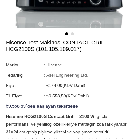
Hisense Tost Makinesi CONTACT GRILL
HCG2100S
(101.105.109.017)
Marka
:
Hisense
Tedarikçi
:
Asel Engineering Ltd.
Fiyat
:
€174,00
(KDV Dahil)
TL Fiyat
:
₺9.558,59
(KDV Dahil)
₺9.558,59
`den başlayan taksitlerle
Hisense HCG2100S Contact Grill – 2100 W
, güçlü
performansı ve yenilikçi özellikleriyle mutfağınızda fark yaratır.
31×24 cm geniş pişirme yüzeyi ve yapışmaz nervürlü