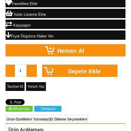
Favorilere Ekle
İstek Listeme Ekle
Karşılaştır
Fiyat Düşünce Haber Ver
Tavsiye Et
Yorum Yaz
WhatsApp
Telegram
Ürün Özellikleri
Yorumlar
(0)
Ödeme Seçenekleri
Ürün Açıklaması