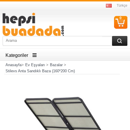
Türkçe
0
S
Ü
Kategoriler
Anasayfa
>
Ev Eşyaları
>
Bazalar
>
Stilevs Anta Sandıklı Baza (160*200 Cm)