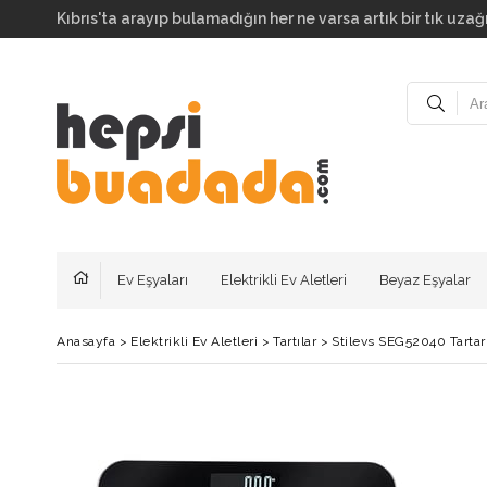
Kıbrıs'ta arayıp bulamadığın her ne varsa artık bir tık uzağı
Ev Eşyaları
Elektrikli Ev Aletleri
Beyaz Eşyalar
Anasayfa
>
Elektrikli Ev Aletleri
>
Tartılar
>
Stilevs SEG52040 Tarta