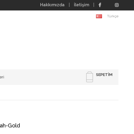
Hakkımızda
İletişim
Türkçe
SEPETIM
eri
yah-Gold