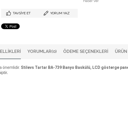
Haber Ver
TAVSIYE ET
YORUM YAZ
ELLIKLERI
YORUMLAR
(0)
ÖDEME SEÇENEKLERI
ÜRÜN 
a önemlidir.
Stilevs Tartar BA-739 Banyo Baskülü, LCD gösterge pane
ptir.