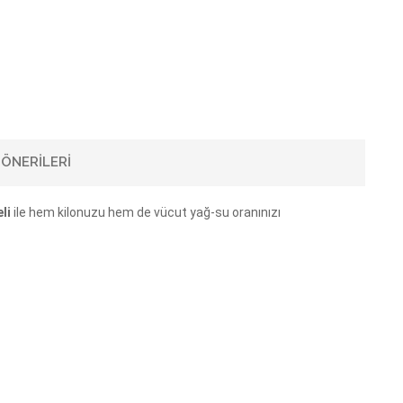
ÖNERILERI
li
ile hem kilonuzu hem de vücut yağ-su oranınızı