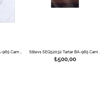
Stilevs SEG52030 Tartar BA-965 Cam Banyo Baskülü - Beyaz
Stilevs SEG52032 Tartar BA-965 Cam Banyo Baskülü - Ahşap
₺500,00