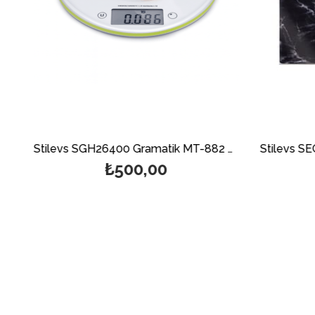
si – Gri
Stilevs SGH26400 Gramatik MT-882 Mutfak Terazisi – Yeşil
₺500,00