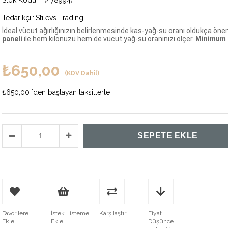
(478994)
Tedarikçi
:
Stilevs Trading
İdeal vücut ağırlığınızın belirlenmesinde kas-yağ-su oranı oldukça önem
paneli
ile hem kilonuzu hem de vücut yağ-su oranınızı ölçer.
Minimum 
₺650,00
(KDV Dahil)
₺650,00
`den başlayan taksitlerle
Favorilere
İstek Listeme
Karşılaştır
Fiyat
Ekle
Ekle
Düşünce