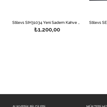
Maxı Otomatik Filtre Kahve Makinesi
Stilevs SIH31034 Yeni Sadem Kahve Makinesi - Siyah-Bakır
₺1.200,00
ALIŞVERİŞ BİLGİLERİ
MÜŞTERİ Hİ