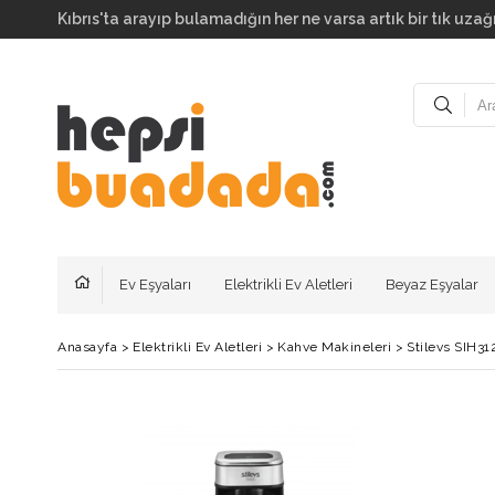
Kıbrıs'ta arayıp bulamadığın her ne varsa artık bir tık uzağı
Ev Eşyaları
Elektrikli Ev Aletleri
Beyaz Eşyalar
Anasayfa
>
Elektrikli Ev Aletleri
>
Kahve Makineleri
>
Stilevs SIH3