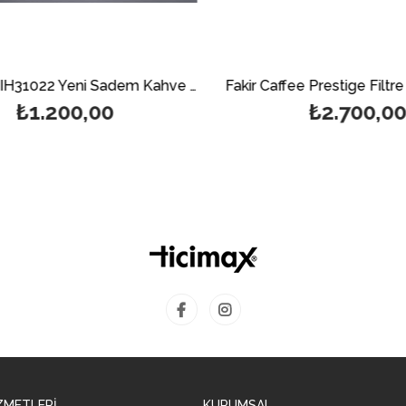
Stilevs SEIH31022 Yeni Sadem Kahve Makinesi - Siyah & Gri
₺1.200,00
₺2.700,00
ZMETLERİ
KURUMSAL