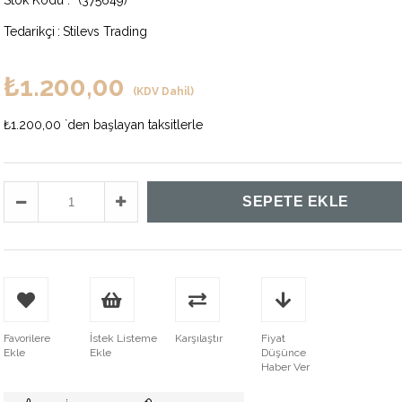
(375649)
Tedarikçi
:
Stilevs Trading
₺1.200,00
(KDV Dahil)
₺1.200,00
`den başlayan taksitlerle
Favorilere
İstek Listeme
Karşılaştır
Fiyat
Ekle
Ekle
Düşünce
Haber Ver