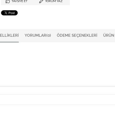
TAVSIYE ET
YORUM YAZ
ELLIKLERI
YORUMLAR
(0)
ÖDEME SEÇENEKLERI
ÜRÜN 