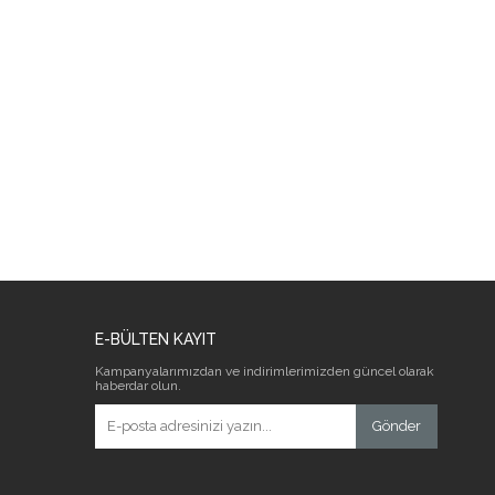
E-BÜLTEN KAYIT
Kampanyalarımızdan ve indirimlerimizden güncel olarak
haberdar olun.
Gönder