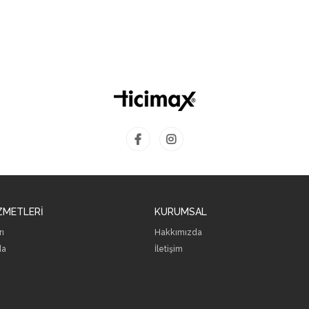
ZMETLERİ
KURUMSAL
rı
Hakkımızda
da
İletişim