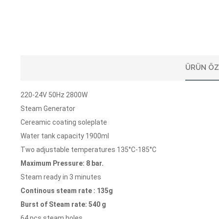
ÜRÜN ÖZ
220-24V 50Hz 2800W
Steam Generator
Cereamic coating soleplate
Water tank capacity 1900ml
Two adjustable temperatures 135°C-185°C
Maximum Pressure: 8 bar.
Steam ready in 3 minutes
Continous steam rate : 135g
Burst of Steam rate: 540 g
64 pcs steam holes