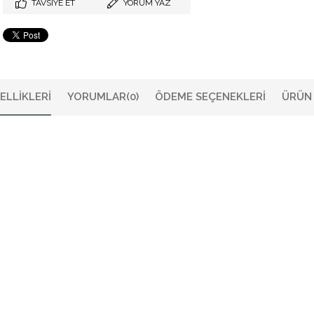
TAVSIYE ET
YORUM YAZ
ELLIKLERI
YORUMLAR
(0)
ÖDEME SEÇENEKLERI
ÜRÜN 