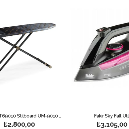
Stilevs SUT69010 Stilboard UM-9010 Lüks Ütü Masası
Fakir Sky Fall Üt
₺2.800,00
₺3.105,00