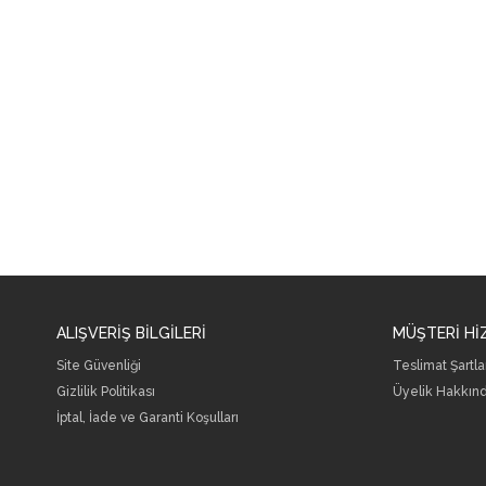
ALIŞVERİŞ BİLGİLERİ
MÜŞTERİ Hİ
Site Güvenliği
Teslimat Şartla
Gizlilik Politikası
Üyelik Hakkın
İptal, İade ve Garanti Koşulları