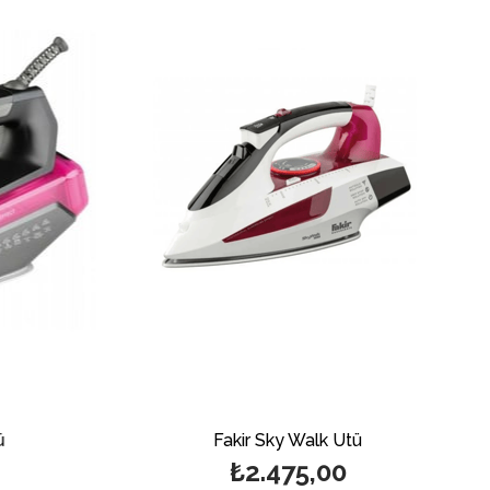
ü
Fakir Sky Walk Ütü
₺2.475,00