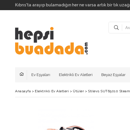
Kıbrıs'ta arayıp bulamadığın her ne varsa artık bir tık uzağı
Ev Eşyaları
Elektrikli Ev Aletleri
Beyaz Eşyalar
Anasayfa
>
Elektrikli Ev Aletleri
>
Ütüler
>
Stilevs SUT65010 Steam