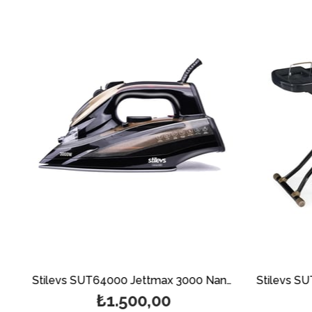
ax 3000 Nano Seramik Ütü - Lila
Stilevs SUT64000 Jettmax 3000 Nano Seramik Ütü - Gold
₺1.500,00