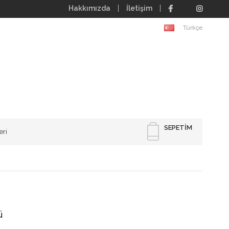
Hakkımızda
İletişim
Türkçe
SEPETIM
eri
ü