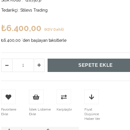
(287503)
Tedarikçi
:
Stilevs Trading
₺6.400,00
(KDV Dahil)
₺6.400,00
`den başlayan taksitlerle
Favorilere
İstek Listeme
Karşılaştır
Fiyat
Ekle
Ekle
Düşünce
Haber Ver