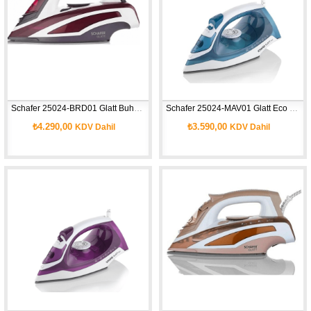
Schafer 25024-BRD01 Glatt Buharlı Ütü-2 Prç.-Bordo-01
Schafer 25024-MAV01 Glatt Eco Buharlı Ütü-2 Prç.-Mavi
₺4.290,00
₺3.590,00
KDV Dahil
KDV Dahil