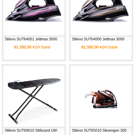
Stilevs SUT64001 Jettmax 3000 Nano Seramik Ütü - Lila
Stilevs SUT64000 Jettmax 3000 Nano Seramik Ütü - Gold
₺1.500,00
₺1.500,00
KDV Dahil
KDV Dahil
Stilevs SUT69010 Stilboard UM-9010 Lüks Ütü Masası
Stilevs SUT65010 Steamgen 3000 Buhar Kazanlı Ütü