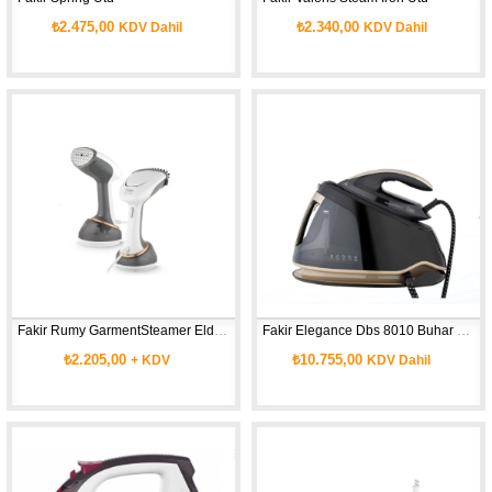
₺2.475,00
₺2.340,00
KDV Dahil
KDV Dahil
Fakir Rumy GarmentSteamer Elde Buharlı Ütü
Fakir Elegance Dbs 8010 Buhar Kazanlı Ütü
₺2.205,00
₺10.755,00
+ KDV
KDV Dahil