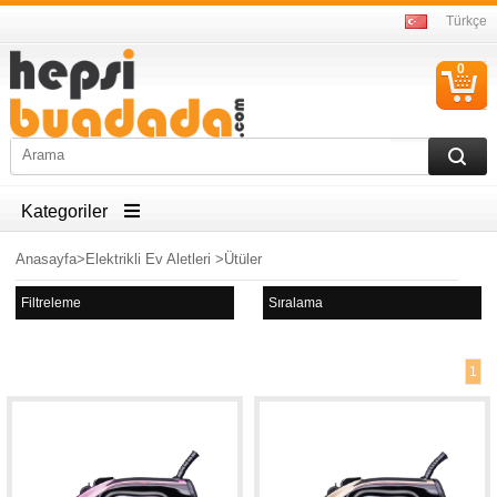
Türkçe
0
S
Ü
Kategoriler
Anasayfa
>
Elektrikli Ev Aletleri
>
Ütüler
Filtreleme
Sıralama
1