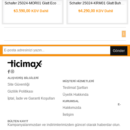
Schafer 25024-MOR01 Glatt Eco Buharlı Ütü-2 Prç.-Mor
Schafer 25024-KRM01 Glatt Buharlı Ütü-2 Prç.-Krm-01
₺3.590,00
₺4.290,00
KDV Dahil
KDV Dahil
1
Gönder
ALIŞVERİŞ BİLGİLERİ
MÜŞTERİ HİZMETLERİ
Site Güvenliği
Teslimat Şartları
Gizlilik Politikası
Üyelik Hakkında
İptal, İade ve Garanti Koşulları
KURUMSAL
E-
Hakkımızda
İletişim
BÜLTEN KAYIT
Kampanyalarımızdan ve indirimlerimizden güncel olarak haberdar olun.