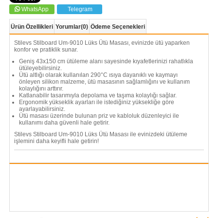
WhatsApp
Telegram
Ürün Özellikleri
Yorumlar
(0)
Ödeme Seçenekleri
Stilevs Stilboard Um-9010 Lüks Ütü Masası, evinizde ütü yaparken
konfor ve pratiklik sunar.
Geniş 43x150 cm ütüleme alanı sayesinde kıyafetlerinizi rahatlıkla
ütüleyebilirsiniz.
Ütü altlığı olarak kullanılan 290°C ısıya dayanıklı ve kaymayı
önleyen silikon malzeme, ütü masasının sağlamlığını ve kullanım
kolaylığını arttırır.
Katlanabilir tasarımıyla depolama ve taşıma kolaylığı sağlar.
Ergonomik yükseklik ayarları ile istediğiniz yüksekliğe göre
ayarlayabilirsiniz.
Ütü masası üzerinde bulunan priz ve kabloluk düzenleyici ile
kullanımı daha güvenli hale getirir.
Stilevs Stilboard Um-9010 Lüks Ütü Masası ile evinizdeki ütüleme
işlemini daha keyifli hale getirin!