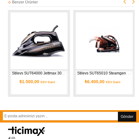
Benzer Ürünler
Stilevs SUT64000 Jettmax 3000 Nano Seramik Ütü - Gold
Stilevs SUT65010 Steamgen 3000 Buhar Kazanlı Ütü
₺1.500,00
₺6.400,00
KDV Dahil
KDV Dahil
Gönder