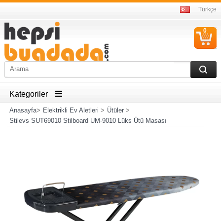
Türkçe
0
S
Ü
Kategoriler
Anasayfa
>
Elektrikli Ev Aletleri
>
Ütüler
>
Stilevs SUT69010 Stilboard UM-9010 Lüks Ütü Masası