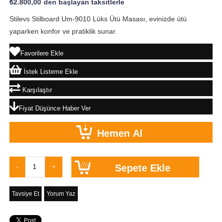
₺2.800,00
`den başlayan taksitlerle
Stilevs Stilboard Um-9010 Lüks Ütü Masası, evinizde ütü
yaparken konfor ve pratiklik sunar.
Favorilere Ekle
İstek Listeme Ekle
Karşılaştır
Fiyat Düşünce Haber Ver
Tavsiye Et
Yorum Yaz